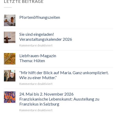
LETZTE BEITRÄGE
Pfortenöffnungszeiten
Sie sind eingeladen!
Veranstaltungskalender 2026
für
Kommentare deaktiviert
Sie
sind
Liebfrauen-Magazin
eingeladen!
Thema: Hüten
Veranstaltungskalender
2026
“Mir hilft der Blick auf Maria. Ganz unkompliziert.
Wie zu einer Mutter.”
für
Kommentare deaktiviert
“Mir
hilft
24. Mai bis 2. November 2026
der
Franziskanische Lebenskunst: Ausstellung zu
Blick
Franziskus in Salzburg
auf
für
Kommentare deaktiviert
Maria.
24.
Ganz