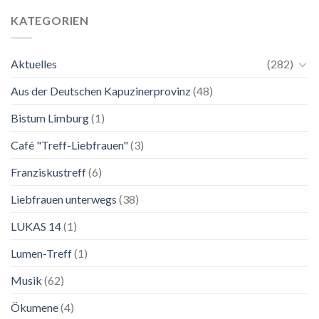
Mai
unkompliziert.
bis
Wie
KATEGORIEN
2.
zu
November
einer
2026
Mutter.”
Aktuelles
(282)
Franziskanische
Lebenskunst:
Aus der Deutschen Kapuzinerprovinz
(48)
Ausstellung
zu
Franziskus
Bistum Limburg
(1)
in
Salzburg
Café "Treff-Liebfrauen"
(3)
Franziskustreff
(6)
Liebfrauen unterwegs
(38)
LUKAS 14
(1)
Lumen-Treff
(1)
Musik
(62)
Ökumene
(4)