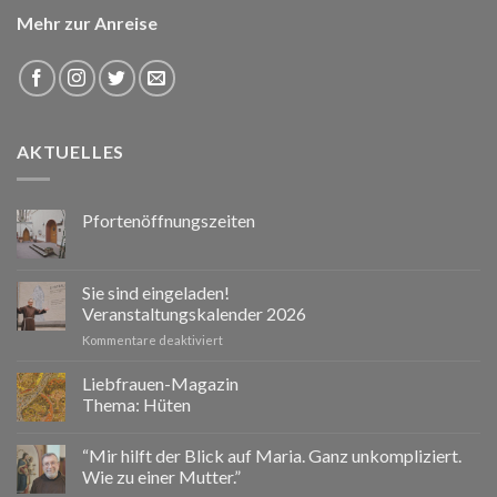
Mehr zur Anreise
AKTUELLES
Pfortenöffnungszeiten
Sie sind eingeladen!
Veranstaltungskalender 2026
für
Kommentare deaktiviert
Sie
sind
Liebfrauen-Magazin
eingeladen!
Thema: Hüten
Veranstaltungskalender
2026
“Mir hilft der Blick auf Maria. Ganz unkompliziert.
Wie zu einer Mutter.”