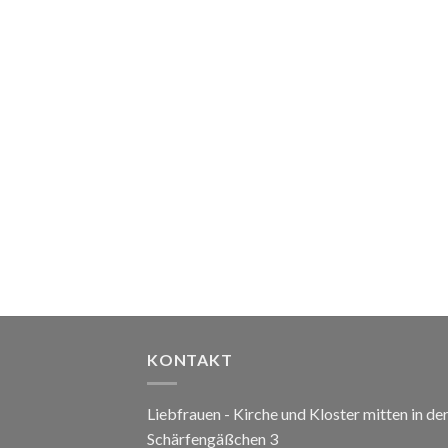
KONTAKT
Liebfrauen - Kirche und Kloster mitten in de
Schärfengäßchen 3