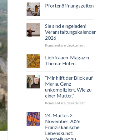
Pfortenöffnungszeiten
Sie sind eingeladen!
Veranstaltungskalender
2026
für
Kommentare deaktiviert
Sie
sind
Liebfrauen-Magazin
eingeladen!
Thema: Hüten
Veranstaltungskalender
2026
“Mir hilft der Blick auf
Maria. Ganz
unkompliziert. Wie zu
einer Mutter.”
für
Kommentare deaktiviert
“Mir
hilft
24. Mai bis 2.
der
November 2026
Blick
Franziskanische
auf
Lebenskunst:
Maria.
Ausstellung zu
Ganz