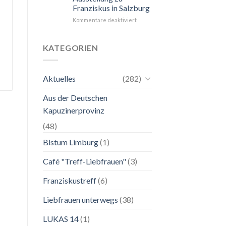
Franziskus in Salzburg
unkompliziert.
Wie
für
Kommentare deaktiviert
zu
24.
einer
Mai
Mutter.”
bis
KATEGORIEN
2.
November
2026
Aktuelles
(282)
Franziskanische
Lebenskunst:
Aus der Deutschen
Ausstellung
zu
Kapuzinerprovinz
Franziskus
in
(48)
Salzburg
Bistum Limburg
(1)
Café "Treff-Liebfrauen"
(3)
Franziskustreff
(6)
Liebfrauen unterwegs
(38)
LUKAS 14
(1)