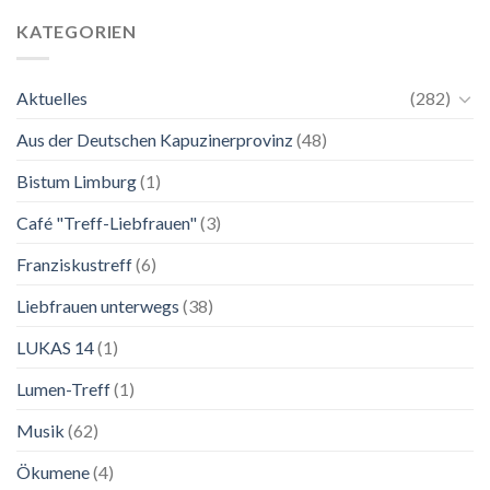
Mai
unkompliziert.
bis
Wie
KATEGORIEN
2.
zu
November
einer
2026
Mutter.”
Aktuelles
(282)
Franziskanische
Lebenskunst:
Aus der Deutschen Kapuzinerprovinz
(48)
Ausstellung
zu
Franziskus
Bistum Limburg
(1)
in
Salzburg
Café "Treff-Liebfrauen"
(3)
Franziskustreff
(6)
Liebfrauen unterwegs
(38)
LUKAS 14
(1)
Lumen-Treff
(1)
Musik
(62)
Ökumene
(4)