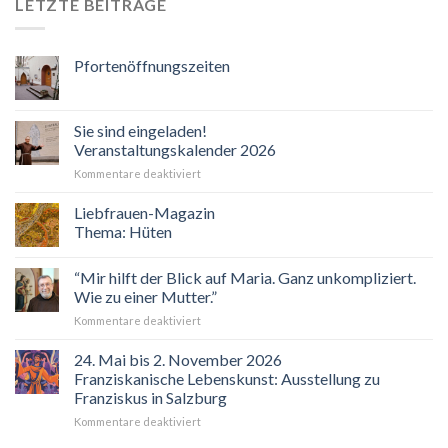
LETZTE BEITRÄGE
Pfortenöffnungszeiten
Sie sind eingeladen!
Veranstaltungskalender 2026
für
Kommentare deaktiviert
Sie
sind
Liebfrauen-Magazin
eingeladen!
Thema: Hüten
Veranstaltungskalender
2026
“Mir hilft der Blick auf Maria. Ganz unkompliziert.
Wie zu einer Mutter.”
für
Kommentare deaktiviert
“Mir
hilft
24. Mai bis 2. November 2026
der
Franziskanische Lebenskunst: Ausstellung zu
Blick
Franziskus in Salzburg
auf
für
Kommentare deaktiviert
Maria.
24.
Ganz