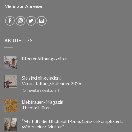
Mehr zur Anreise
AKTUELLES
Pfortenöffnungszeiten
Sie sind eingeladen!
Veranstaltungskalender 2026
für
Kommentare deaktiviert
Sie
sind
Liebfrauen-Magazin
eingeladen!
Thema: Hüten
Veranstaltungskalender
2026
“Mir hilft der Blick auf Maria. Ganz unkompliziert.
Wie zu einer Mutter.”