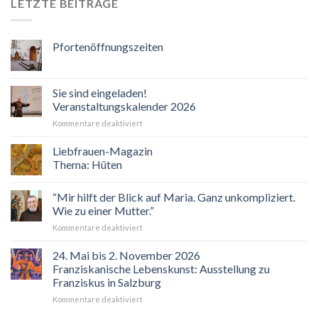
LETZTE BEITRÄGE
Pfortenöffnungszeiten
Sie sind eingeladen!
Veranstaltungskalender 2026
für
Kommentare deaktiviert
Sie
sind
Liebfrauen-Magazin
eingeladen!
Thema: Hüten
Veranstaltungskalender
2026
“Mir hilft der Blick auf Maria. Ganz unkompliziert.
Wie zu einer Mutter.”
für
Kommentare deaktiviert
“Mir
hilft
24. Mai bis 2. November 2026
der
Franziskanische Lebenskunst: Ausstellung zu
Blick
Franziskus in Salzburg
auf
für
Kommentare deaktiviert
Maria.
24.
Ganz