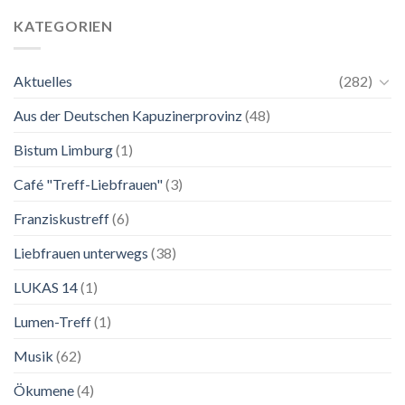
Mai
unkompliziert.
bis
Wie
KATEGORIEN
2.
zu
November
einer
2026
Mutter.”
Aktuelles
(282)
Franziskanische
Lebenskunst:
Aus der Deutschen Kapuzinerprovinz
(48)
Ausstellung
zu
Franziskus
Bistum Limburg
(1)
in
Salzburg
Café "Treff-Liebfrauen"
(3)
Franziskustreff
(6)
Liebfrauen unterwegs
(38)
LUKAS 14
(1)
Lumen-Treff
(1)
Musik
(62)
Ökumene
(4)