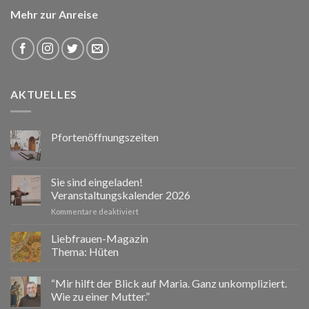
Mehr zur Anreise
AKTUELLES
Pfortenöffnungszeiten
Sie sind eingeladen!
Veranstaltungskalender 2026
für
Kommentare deaktiviert
Sie
sind
Liebfrauen-Magazin
eingeladen!
Thema: Hüten
Veranstaltungskalender
2026
“Mir hilft der Blick auf Maria. Ganz unkompliziert.
Wie zu einer Mutter.”