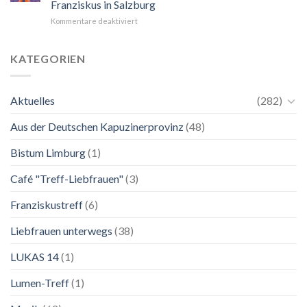
Franziskus in Salzburg
auf
für
Kommentare deaktiviert
Maria.
24.
Ganz
Mai
unkompliziert.
bis
Wie
KATEGORIEN
2.
zu
November
einer
2026
Mutter.”
Aktuelles
(282)
Franziskanische
Lebenskunst:
Aus der Deutschen Kapuzinerprovinz
(48)
Ausstellung
zu
Franziskus
Bistum Limburg
(1)
in
Salzburg
Café "Treff-Liebfrauen"
(3)
Franziskustreff
(6)
Liebfrauen unterwegs
(38)
LUKAS 14
(1)
Lumen-Treff
(1)