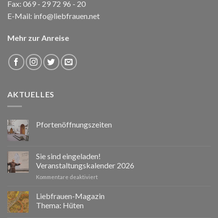
Fax: 069 - 29 72 96 - 20
E-Mail:
info@liebfrauen.net
Mehr zur Anreise
AKTUELLES
Pfortenöffnungszeiten
Sie sind eingeladen!
Veranstaltungskalender 2026
für
Kommentare deaktiviert
Sie
sind
Liebfrauen-Magazin
eingeladen!
Thema: Hüten
Veranstaltungskalender
2026