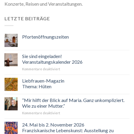
Konzerte, Reisen und Veranstaltungen.
LETZTE BEITRÄGE
Pfortenöffnungszeiten
Sie sind eingeladen!
Veranstaltungskalender 2026
für
Kommentare deaktiviert
Sie
sind
Liebfrauen-Magazin
eingeladen!
Thema: Hüten
Veranstaltungskalender
2026
“Mir hilft der Blick auf Maria. Ganz unkompliziert.
Wie zu einer Mutter.”
für
Kommentare deaktiviert
“Mir
hilft
24. Mai bis 2. November 2026
der
Franziskanische Lebenskunst: Ausstellung zu
Blick