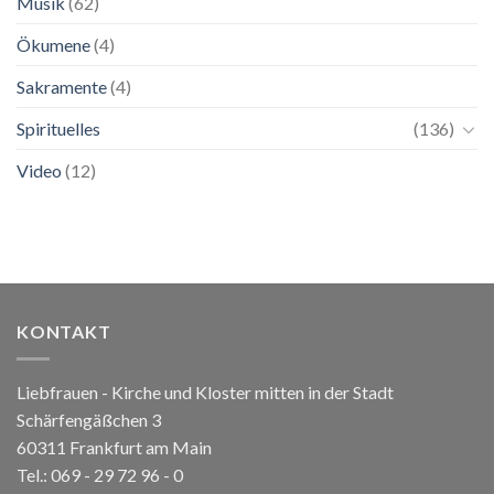
Musik
(62)
Ökumene
(4)
Sakramente
(4)
Spirituelles
(136)
Video
(12)
KONTAKT
Liebfrauen - Kirche und Kloster mitten in der Stadt
Schärfengäßchen 3
60311 Frankfurt am Main
Tel.:
069 - 29 72 96 - 0