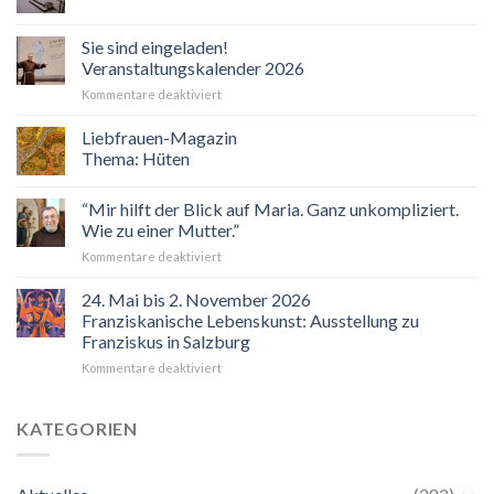
Sie sind eingeladen!
Veranstaltungskalender 2026
für
Kommentare deaktiviert
Sie
sind
Liebfrauen-Magazin
eingeladen!
Thema: Hüten
Veranstaltungskalender
2026
“Mir hilft der Blick auf Maria. Ganz unkompliziert.
Wie zu einer Mutter.”
für
Kommentare deaktiviert
“Mir
hilft
24. Mai bis 2. November 2026
der
Franziskanische Lebenskunst: Ausstellung zu
Blick
Franziskus in Salzburg
auf
für
Kommentare deaktiviert
Maria.
24.
Ganz
Mai
unkompliziert.
bis
Wie
KATEGORIEN
2.
zu
November
einer
2026
Mutter.”