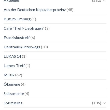
Aktuelles
(282)
Franziskanische
Lebenskunst:
Aus der Deutschen Kapuzinerprovinz
(48)
Ausstellung
zu
Franziskus
Bistum Limburg
(1)
in
Salzburg
Café "Treff-Liebfrauen"
(3)
Franziskustreff
(6)
Liebfrauen unterwegs
(38)
LUKAS 14
(1)
Lumen-Treff
(1)
Musik
(62)
Ökumene
(4)
Sakramente
(4)
Spirituelles
(136)