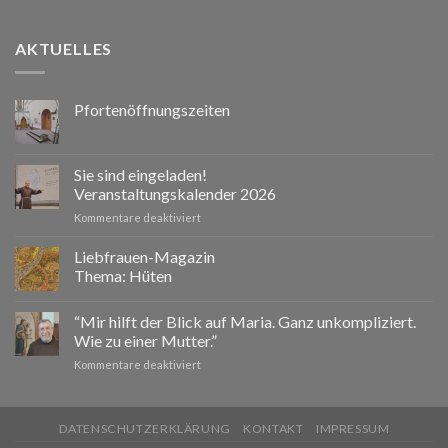
AKTUELLES
Pfortenöffnungszeiten
Sie sind eingeladen!
Veranstaltungskalender 2026
für
Kommentare deaktiviert
Sie
sind
Liebfrauen-Magazin
eingeladen!
Thema: Hüten
Veranstaltungskalender
2026
“Mir hilft der Blick auf Maria. Ganz unkompliziert.
Wie zu einer Mutter.”
für
Kommentare deaktiviert
“Mir
hilft
der
DATENSCHUTZERKLÄRUNG
KONTAKT
IMPRESSUM
Blick