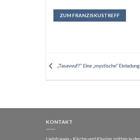
ZUM FRANZISKUSTREFF
„Tasavvuf?“ Eine „mystische“ Einladun
KONTAKT
Liebfrauen - Kirche und Kloster mitten in de