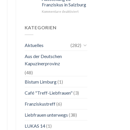
Franziskus in Salzburg
unkompliziert.
Wie
für
Kommentare deaktiviert
zu
24.
einer
Mai
Mutter.”
bis
KATEGORIEN
2.
November
2026
Aktuelles
(282)
Franziskanische
Lebenskunst:
Aus der Deutschen
Ausstellung
zu
Kapuzinerprovinz
Franziskus
in
(48)
Salzburg
Bistum Limburg
(1)
Café "Treff-Liebfrauen"
(3)
Franziskustreff
(6)
Liebfrauen unterwegs
(38)
LUKAS 14
(1)