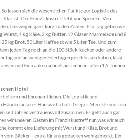
. So lassen sich die wesentlichen Punkte zur Logistik des
 Klar ist: Der Franziskustreff lebt von Spenden. Von
den. Deswegen ganz kurz zu den Zahlen: Pro Tag geben wir
kg Wurst, 4 kg Käse, 3 kg Butter, 12 Gläser Marmelade und 8
25 kg Brot, 50 Liter Kaffee sowie 5 Liter Tee. Und zum
ann jeden Tag noch an die 100 Stück Kuchen oder andere
onntag und an wenigen Feiertagen geschlossen haben, lässt
peisen und Getränken schnell ausrechnen: allein 1,5 Tonnen
ischen Hotel
rbeitern und Ehrenamtlichen. Die Logistik und
den Händen unserer Hauswirtschaft. Gregor Merckle und sein
en seit Jahren vertrauensvoll zusammen. Es geht auch gar
eren wir unseren Gästen im Franziskustreff nur, was wir auch
che kommt eine Lieferung mit Wurst und Käse, Brot und
ch vom Bäcker – extra für uns gebacken wohlgemerkt. Ein