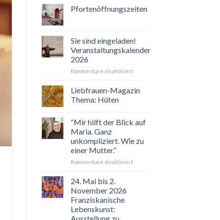
Pfortenöffnungszeiten
Sie sind eingeladen!
Veranstaltungskalender
2026
für
Kommentare deaktiviert
Sie
sind
Liebfrauen-Magazin
eingeladen!
Thema: Hüten
Veranstaltungskalender
2026
“Mir hilft der Blick auf
Maria. Ganz
unkompliziert. Wie zu
einer Mutter.”
für
Kommentare deaktiviert
“Mir
hilft
24. Mai bis 2.
der
November 2026
Blick
Franziskanische
auf
Lebenskunst:
Maria.
Ausstellung zu
Ganz