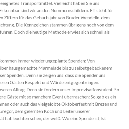
eeignetes Transportmittel. Vielleicht haben Sie uns
Erkennbar sind wir an den Nummernschildern. FT steht für
en Ziffern für das Geburtsjahr von Bruder Wendelin, dem
richtung. Die Kennzeichen stammen übrigens noch von dem
fuhren. Doch die heutige Methode erwies sich schnell als
 kommen immer wieder ungeplante Spenden: Von
e über hausgemachte Marmelade bis zu selbstgebackenem
ser Spenden. Denn sie zeigen uns, dass die Spender uns
unseren Gästen Respekt und Würde entgegenbringen.
ren Alltag. Denn sie fordern unser Improvisationstalent. So
sere Gäste mit so manchem Event überraschen: So gab es ein
men oder auch das vielgelobte Oktoberfest mit Brezen und
regor, dem gelernten Koch und Leiter unserer
ät hat leuchten sehen, der weiß: Wo eine Spende ist, ist