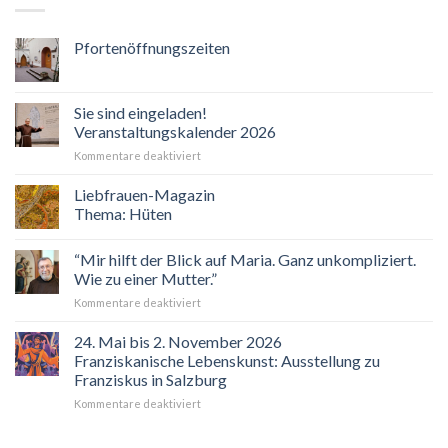
Pfortenöffnungszeiten
Sie sind eingeladen!
Veranstaltungskalender 2026
für
Kommentare deaktiviert
Sie
sind
Liebfrauen-Magazin
eingeladen!
Thema: Hüten
Veranstaltungskalender
2026
“Mir hilft der Blick auf Maria. Ganz unkompliziert.
Wie zu einer Mutter.”
für
Kommentare deaktiviert
“Mir
hilft
24. Mai bis 2. November 2026
der
Franziskanische Lebenskunst: Ausstellung zu
Blick
Franziskus in Salzburg
auf
für
Kommentare deaktiviert
Maria.
24.
Ganz
Mai
unkompliziert.