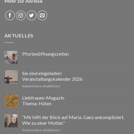
Mehr zur Anreise
AKTUELLES
Pfortenöffnungszeiten
Sie sind eingeladen!
Veranstaltungskalender 2026
für
Kommentare deaktiviert
Sie
sind
Liebfrauen-Magazin
eingeladen!
Thema: Hüten
Veranstaltungskalender
2026
“Mir hilft der Blick auf Maria. Ganz unkompliziert.
Wie zu einer Mutter.”
für
Kommentare deaktiviert