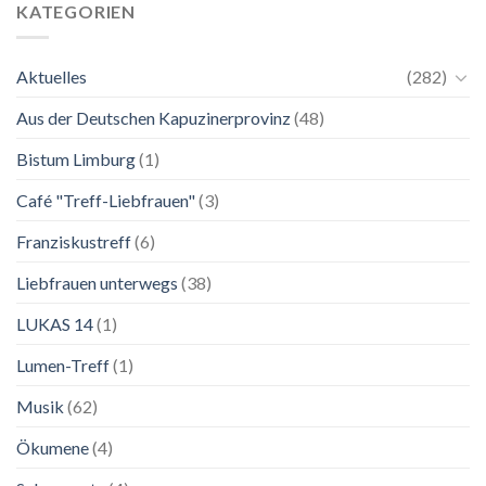
bis
Wie
KATEGORIEN
2.
zu
November
einer
2026
Mutter.”
Aktuelles
(282)
Franziskanische
Lebenskunst:
Aus der Deutschen Kapuzinerprovinz
(48)
Ausstellung
zu
Franziskus
Bistum Limburg
(1)
in
Salzburg
Café "Treff-Liebfrauen"
(3)
Franziskustreff
(6)
Liebfrauen unterwegs
(38)
LUKAS 14
(1)
Lumen-Treff
(1)
Musik
(62)
Ökumene
(4)