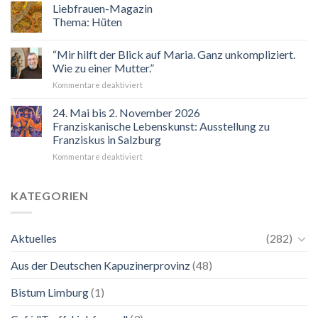
sind
Liebfrauen-Magazin
eingeladen!
Thema: Hüten
Veranstaltungskalender
2026
“Mir hilft der Blick auf Maria. Ganz unkompliziert.
Wie zu einer Mutter.”
für
Kommentare deaktiviert
“Mir
hilft
24. Mai bis 2. November 2026
der
Franziskanische Lebenskunst: Ausstellung zu
Blick
Franziskus in Salzburg
auf
für
Kommentare deaktiviert
Maria.
24.
Ganz
Mai
unkompliziert.
bis
Wie
KATEGORIEN
2.
zu
November
einer
2026
Mutter.”
Aktuelles
(282)
Franziskanische
Lebenskunst:
Aus der Deutschen Kapuzinerprovinz
(48)
Ausstellung
zu
Franziskus
Bistum Limburg
(1)
in
Salzburg