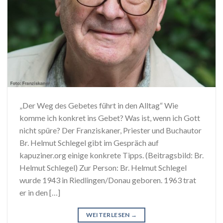
„Der Weg des Gebetes führt in den Alltag“ Wie
komme ich konkret ins Gebet? Was ist, wenn ich Gott
nicht spüre? Der Franziskaner, Priester und Buchautor
Br. Helmut Schlegel gibt im Gespräch auf
kapuziner.org einige konkrete Tipps. (Beitragsbild: Br.
Helmut Schlegel) Zur Person: Br. Helmut Schlegel
wurde 1943 in Riedlingen/Donau geboren. 1963 trat
er in den […]
WEITERLESEN
→