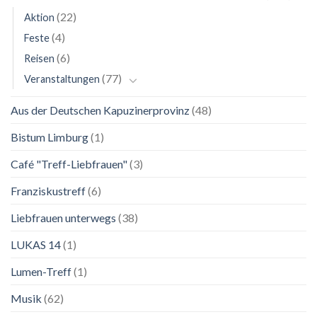
Lebenskunst:
(22)
Aktion
Ausstellung
zu
(4)
Feste
Franziskus
(6)
in
Reisen
Salzburg
(77)
Veranstaltungen
Aus der Deutschen Kapuzinerprovinz
(48)
Bistum Limburg
(1)
Café "Treff-Liebfrauen"
(3)
Franziskustreff
(6)
Liebfrauen unterwegs
(38)
LUKAS 14
(1)
Lumen-Treff
(1)
Musik
(62)