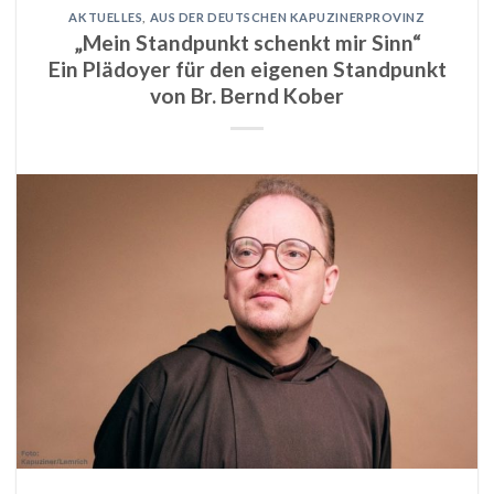
AKTUELLES
,
AUS DER DEUTSCHEN KAPUZINERPROVINZ
„Mein Standpunkt schenkt mir Sinn“
Ein Plädoyer für den eigenen Standpunkt
von Br. Bernd Kober