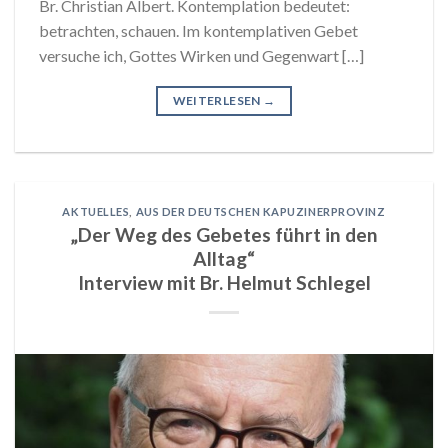
Br. Christian Albert. Kontemplation bedeutet:
betrachten, schauen. Im kontemplativen Gebet
versuche ich, Gottes Wirken und Gegenwart […]
WEITERLESEN
→
AKTUELLES
,
AUS DER DEUTSCHEN KAPUZINERPROVINZ
„Der Weg des Gebetes führt in den
Alltag“
Interview mit Br. Helmut Schlegel