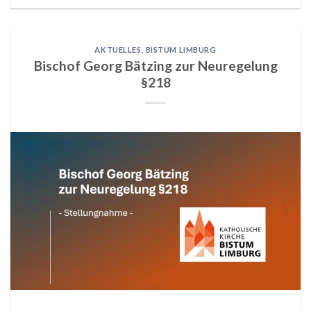
AKTUELLES
,
BISTUM LIMBURG
Bischof Georg Bätzing zur Neuregelung
§218