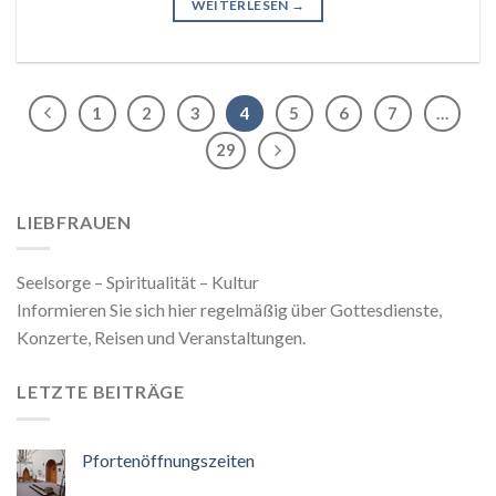
WEITERLESEN
→
1
2
3
4
5
6
7
…
29
LIEBFRAUEN
Seelsorge – Spiritualität – Kultur
Informieren Sie sich hier regelmäßig über Gottesdienste,
Konzerte, Reisen und Veranstaltungen.
LETZTE BEITRÄGE
Pfortenöffnungszeiten