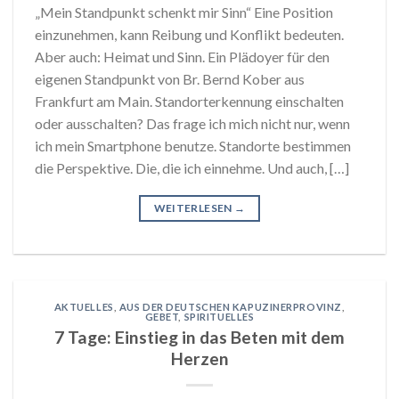
„Mein Standpunkt schenkt mir Sinn“ Eine Position
einzunehmen, kann Reibung und Konflikt bedeuten.
Aber auch: Heimat und Sinn. Ein Plädoyer für den
eigenen Standpunkt von Br. Bernd Kober aus
Frankfurt am Main. Standorterkennung einschalten
oder ausschalten? Das frage ich mich nicht nur, wenn
ich mein Smartphone benutze. Standorte bestimmen
die Perspektive. Die, die ich einnehme. Und auch, […]
WEITERLESEN
→
AKTUELLES
,
AUS DER DEUTSCHEN KAPUZINERPROVINZ
,
GEBET
,
SPIRITUELLES
7 Tage: Einstieg in das Beten mit dem
Herzen