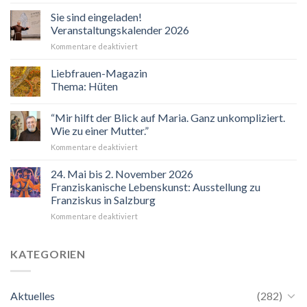
Sie sind eingeladen!
Veranstaltungskalender 2026
für
Kommentare deaktiviert
Sie
sind
Liebfrauen-Magazin
eingeladen!
Thema: Hüten
Veranstaltungskalender
2026
“Mir hilft der Blick auf Maria. Ganz unkompliziert.
Wie zu einer Mutter.”
für
Kommentare deaktiviert
“Mir
hilft
24. Mai bis 2. November 2026
der
Franziskanische Lebenskunst: Ausstellung zu
Blick
Franziskus in Salzburg
auf
für
Kommentare deaktiviert
Maria.
24.
Ganz
Mai
unkompliziert.
bis
Wie
KATEGORIEN
2.
zu
November
einer
2026
Mutter.”
Aktuelles
(282)
Franziskanische