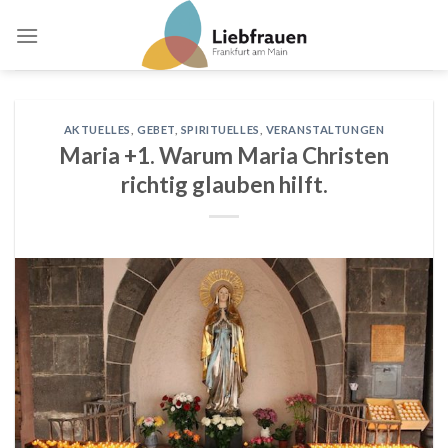
Skip
to
content
AKTUELLES
,
GEBET
,
SPIRITUELLES
,
VERANSTALTUNGEN
Maria +1. Warum Maria Christen
richtig glauben hilft.