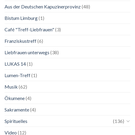
Lebenskunst:
Aus der Deutschen Kapuzinerprovinz
(48)
Ausstellung
zu
Franziskus
Bistum Limburg
(1)
in
Salzburg
Café "Treff-Liebfrauen"
(3)
Franziskustreff
(6)
Liebfrauen unterwegs
(38)
LUKAS 14
(1)
Lumen-Treff
(1)
Musik
(62)
Ökumene
(4)
Sakramente
(4)
Spirituelles
(136)
Video
(12)