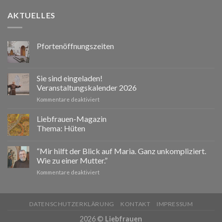
AKTUELLES
Pfortenöffnungszeiten
Sie sind eingeladen!
Veranstaltungskalender 2026
für
Kommentare deaktiviert
Sie
sind
Liebfrauen-Magazin
eingeladen!
Thema: Hüten
Veranstaltungskalender
2026
“Mir hilft der Blick auf Maria. Ganz unkompliziert.
Wie zu einer Mutter.”
für
Kommentare deaktiviert
“Mir
hilft
der
DATENSCHUTZERKLÄRUNG
KONTAKT
IMPRESSUM
Blick
auf
2026 ©
Liebfrauen