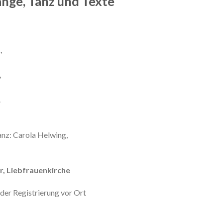
änge, Tanz und Texte
,
,
.
nz: Carola Helwing,
r, Liebfrauenkirche
der Registrierung vor Ort