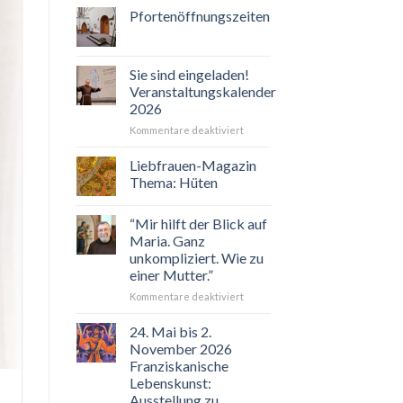
Pfortenöffnungszeiten
Sie sind eingeladen!
Veranstaltungskalender
2026
für
Kommentare deaktiviert
Sie
sind
Liebfrauen-Magazin
eingeladen!
Thema: Hüten
Veranstaltungskalender
2026
“Mir hilft der Blick auf
Maria. Ganz
unkompliziert. Wie zu
einer Mutter.”
für
Kommentare deaktiviert
“Mir
hilft
24. Mai bis 2.
der
November 2026
Blick
Franziskanische
auf
Lebenskunst:
Maria.
Ausstellung zu
Ganz