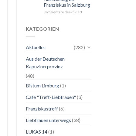
Franziskus in Salzburg
unkompliziert.
Wie
für
Kommentare deaktiviert
zu
24.
einer
Mai
Mutter.”
bis
KATEGORIEN
2.
November
2026
Aktuelles
(282)
Franziskanische
Lebenskunst:
Aus der Deutschen
Ausstellung
zu
Kapuzinerprovinz
Franziskus
in
(48)
Salzburg
Bistum Limburg
(1)
Café "Treff-Liebfrauen"
(3)
Franziskustreff
(6)
Liebfrauen unterwegs
(38)
LUKAS 14
(1)