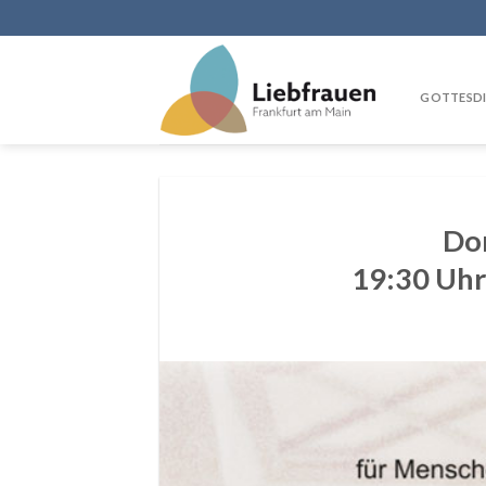
Skip
to
content
GOTTESDI
Don
19:30 Uhr