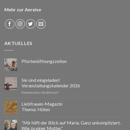
Mehr zur Anreise
AKTUELLES
Pfortenöffnungszeiten
Sie sind eingeladen!
Veranstaltungskalender 2026
für
Kommentare deaktiviert
Sie
sind
Liebfrauen-Magazin
eingeladen!
Thema: Hüten
Veranstaltungskalender
2026
“Mir hilft der Blick auf Maria. Ganz unkompliziert.
Wie zu einer Mutter.”