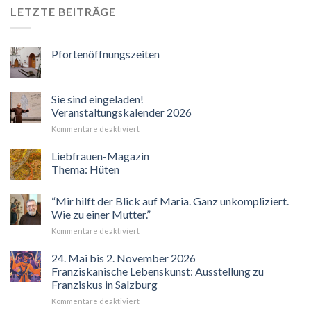
LETZTE BEITRÄGE
Pfortenöffnungszeiten
Sie sind eingeladen!
Veranstaltungskalender 2026
für
Kommentare deaktiviert
Sie
sind
Liebfrauen-Magazin
eingeladen!
Thema: Hüten
Veranstaltungskalender
2026
“Mir hilft der Blick auf Maria. Ganz unkompliziert.
Wie zu einer Mutter.”
für
Kommentare deaktiviert
“Mir
hilft
24. Mai bis 2. November 2026
der
Franziskanische Lebenskunst: Ausstellung zu
Blick
Franziskus in Salzburg
auf
für
Kommentare deaktiviert
Maria.