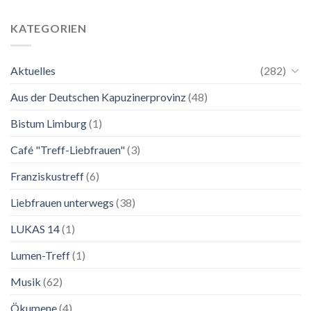
24.
Ganz
Mai
unkompliziert.
bis
Wie
KATEGORIEN
2.
zu
November
einer
2026
Mutter.”
Aktuelles
(282)
Franziskanische
Lebenskunst:
Aus der Deutschen Kapuzinerprovinz
(48)
Ausstellung
zu
Franziskus
Bistum Limburg
(1)
in
Salzburg
Café "Treff-Liebfrauen"
(3)
Franziskustreff
(6)
Liebfrauen unterwegs
(38)
LUKAS 14
(1)
Lumen-Treff
(1)
Musik
(62)
Ökumene
(4)