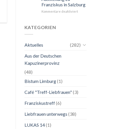
Franziskus in Salzburg
unkompliziert.
Wie
für
Kommentare deaktiviert
zu
24.
einer
Mai
Mutter.”
bis
KATEGORIEN
2.
November
2026
Aktuelles
(282)
Franziskanische
Lebenskunst:
Aus der Deutschen
Ausstellung
zu
Kapuzinerprovinz
Franziskus
in
(48)
Salzburg
Bistum Limburg
(1)
Café "Treff-Liebfrauen"
(3)
Franziskustreff
(6)
Liebfrauen unterwegs
(38)
LUKAS 14
(1)