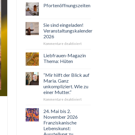
Pfortenöffnungszeiten
Sie sind eingeladen!
Veranstaltungskalender
2026
für
Kommentare deaktiviert
Sie
sind
Liebfrauen-Magazin
eingeladen!
Thema: Hüten
Veranstaltungskalender
2026
“Mir hilft der Blick auf
Maria. Ganz
unkompliziert. Wie zu
einer Mutter.”
für
Kommentare deaktiviert
“Mir
hilft
24. Mai bis 2.
der
November 2026
Blick
Franziskanische
auf
Lebenskunst:
Maria.
Ausstellung zu
Ganz