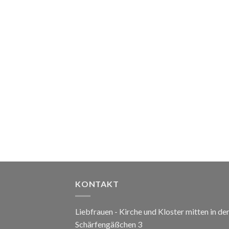
KONTAKT
Liebfrauen - Kirche und Kloster mitten in de
Schärfengäßchen 3