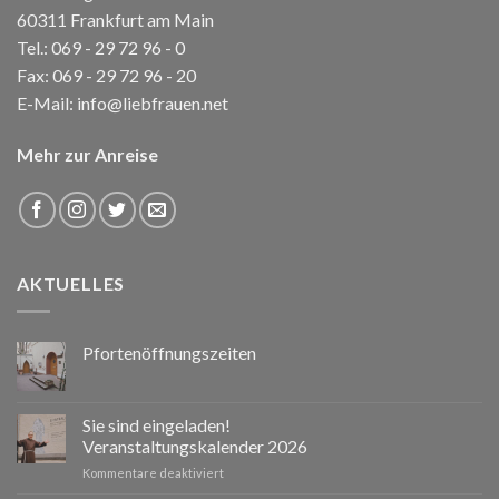
60311 Frankfurt am Main
Tel.:
069 - 29 72 96 - 0
Fax: 069 - 29 72 96 - 20
E-Mail:
info@liebfrauen.net
Mehr zur Anreise
AKTUELLES
Pfortenöffnungszeiten
Sie sind eingeladen!
Veranstaltungskalender 2026
für
Kommentare deaktiviert
Sie