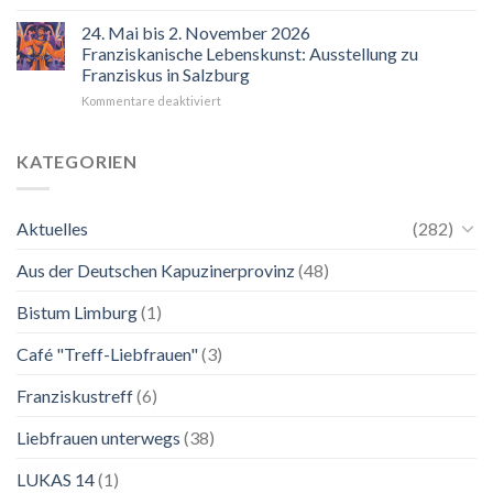
“Mir
hilft
24. Mai bis 2. November 2026
der
Franziskanische Lebenskunst: Ausstellung zu
Blick
Franziskus in Salzburg
auf
für
Kommentare deaktiviert
Maria.
24.
Ganz
Mai
unkompliziert.
bis
Wie
KATEGORIEN
2.
zu
November
einer
2026
Mutter.”
Aktuelles
(282)
Franziskanische
Lebenskunst:
Aus der Deutschen Kapuzinerprovinz
(48)
Ausstellung
zu
Franziskus
Bistum Limburg
(1)
in
Salzburg
Café "Treff-Liebfrauen"
(3)
Franziskustreff
(6)
Liebfrauen unterwegs
(38)
LUKAS 14
(1)