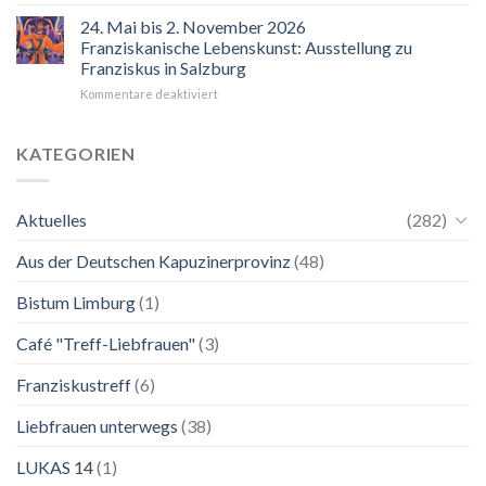
“Mir
hilft
24. Mai bis 2. November 2026
der
Franziskanische Lebenskunst: Ausstellung zu
Blick
Franziskus in Salzburg
auf
für
Kommentare deaktiviert
Maria.
24.
Ganz
Mai
unkompliziert.
bis
Wie
KATEGORIEN
2.
zu
November
einer
2026
Mutter.”
Aktuelles
(282)
Franziskanische
Lebenskunst:
Aus der Deutschen Kapuzinerprovinz
(48)
Ausstellung
zu
Franziskus
Bistum Limburg
(1)
in
Salzburg
Café "Treff-Liebfrauen"
(3)
Franziskustreff
(6)
Liebfrauen unterwegs
(38)
LUKAS 14
(1)