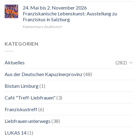
“Mir
hilft
24. Mai bis 2. November 2026
der
Franziskanische Lebenskunst: Ausstellung zu
Blick
Franziskus in Salzburg
auf
für
Kommentare deaktiviert
Maria.
24.
Ganz
Mai
unkompliziert.
bis
Wie
KATEGORIEN
2.
zu
November
einer
2026
Mutter.”
Aktuelles
(282)
Franziskanische
Lebenskunst:
Aus der Deutschen Kapuzinerprovinz
(48)
Ausstellung
zu
Franziskus
Bistum Limburg
(1)
in
Salzburg
Café "Treff-Liebfrauen"
(3)
Franziskustreff
(6)
Liebfrauen unterwegs
(38)
LUKAS 14
(1)