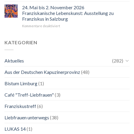
“Mir
hilft
24. Mai bis 2. November 2026
der
Franziskanische Lebenskunst: Ausstellung zu
Blick
Franziskus in Salzburg
auf
für
Kommentare deaktiviert
Maria.
24.
Ganz
Mai
unkompliziert.
bis
Wie
KATEGORIEN
2.
zu
November
einer
2026
Mutter.”
Aktuelles
(282)
Franziskanische
Lebenskunst:
Aus der Deutschen Kapuzinerprovinz
(48)
Ausstellung
zu
Franziskus
Bistum Limburg
(1)
in
Salzburg
Café "Treff-Liebfrauen"
(3)
Franziskustreff
(6)
Liebfrauen unterwegs
(38)
LUKAS 14
(1)