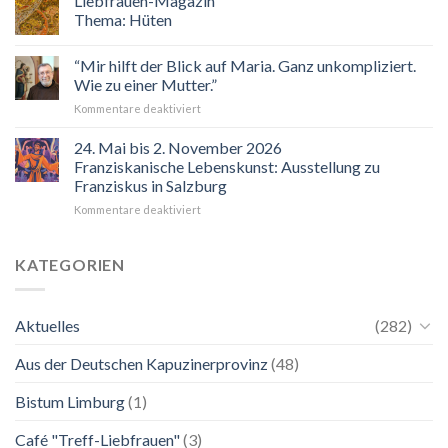
Liebfrauen-Magazin
eingeladen!
Thema: Hüten
Veranstaltungskalender
2026
“Mir hilft der Blick auf Maria. Ganz unkompliziert.
Wie zu einer Mutter.”
für
Kommentare deaktiviert
“Mir
hilft
24. Mai bis 2. November 2026
der
Franziskanische Lebenskunst: Ausstellung zu
Blick
Franziskus in Salzburg
auf
für
Kommentare deaktiviert
Maria.
24.
Ganz
Mai
unkompliziert.
bis
Wie
KATEGORIEN
2.
zu
November
einer
2026
Mutter.”
Aktuelles
(282)
Franziskanische
Lebenskunst:
Aus der Deutschen Kapuzinerprovinz
(48)
Ausstellung
zu
Franziskus
Bistum Limburg
(1)
in
Salzburg
Café "Treff-Liebfrauen"
(3)