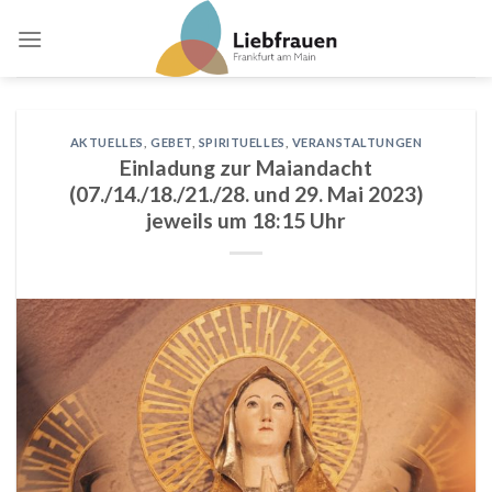
Skip
to
content
AKTUELLES
,
GEBET
,
SPIRITUELLES
,
VERANSTALTUNGEN
Einladung zur Maiandacht
(07./14./18./21./28. und 29. Mai 2023)
jeweils um 18:15 Uhr