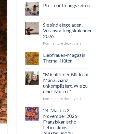
Pfortenöffnungszeiten
Sie sind eingeladen!
Veranstaltungskalender
2026
für
Kommentare deaktiviert
Sie
sind
Liebfrauen-Magazin
eingeladen!
Thema: Hüten
Veranstaltungskalender
2026
“Mir hilft der Blick auf
Maria. Ganz
unkompliziert. Wie zu
einer Mutter.”
für
Kommentare deaktiviert
“Mir
hilft
24. Mai bis 2.
der
November 2026
Blick
Franziskanische
auf
Lebenskunst:
Maria.
Ausstellung zu
Ganz