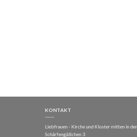
KONTAKT
Liebfrauen - Kirche und Kloster mitten in de
Schärfengäßchen 3