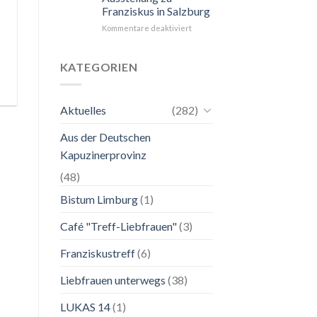
Franziskus in Salzburg
unkompliziert.
Wie
für
Kommentare deaktiviert
zu
24.
einer
Mai
Mutter.”
bis
KATEGORIEN
2.
November
2026
Aktuelles
(282)
Franziskanische
Lebenskunst:
Aus der Deutschen
Ausstellung
zu
Kapuzinerprovinz
Franziskus
in
(48)
Salzburg
Bistum Limburg
(1)
Café "Treff-Liebfrauen"
(3)
Franziskustreff
(6)
Liebfrauen unterwegs
(38)
LUKAS 14
(1)