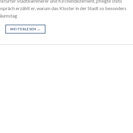
nkfurter Stadtkämmerer und Kirchendezernent, pflegte stets
spräch erzählt er, warum das Kloster in der Stadt so besonders
iläumstag
WEITERLESEN
→