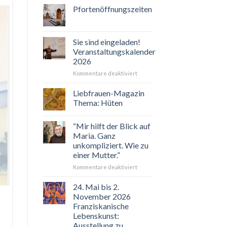
Pfortenöffnungszeiten
Sie sind eingeladen!
Veranstaltungskalender
2026
für
Kommentare deaktiviert
Sie
sind
Liebfrauen-Magazin
eingeladen!
Thema: Hüten
Veranstaltungskalender
2026
“Mir hilft der Blick auf
Maria. Ganz
unkompliziert. Wie zu
einer Mutter.”
für
Kommentare deaktiviert
“Mir
hilft
24. Mai bis 2.
der
November 2026
Blick
Franziskanische
auf
Lebenskunst:
Maria.
Ausstellung zu
Ganz