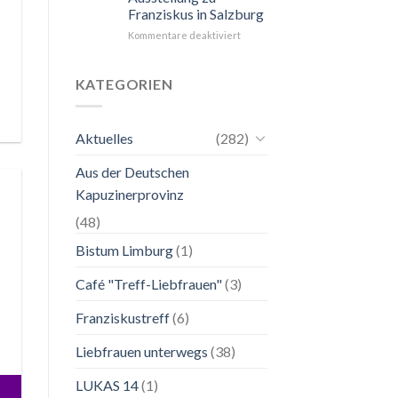
Franziskus in Salzburg
unkompliziert.
Wie
für
Kommentare deaktiviert
zu
24.
einer
Mai
Mutter.”
bis
KATEGORIEN
2.
November
2026
Aktuelles
(282)
Franziskanische
Lebenskunst:
Aus der Deutschen
Ausstellung
zu
Kapuzinerprovinz
Franziskus
in
(48)
Salzburg
Bistum Limburg
(1)
Café "Treff-Liebfrauen"
(3)
Franziskustreff
(6)
Liebfrauen unterwegs
(38)
LUKAS 14
(1)