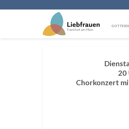
Skip
to
content
GOTTESDI
Dienst
20 
Chorkonzert mi